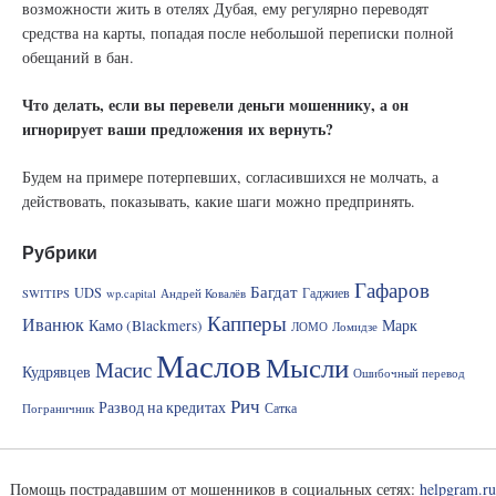
возможности жить в отелях Дубая, ему регулярно переводят
средства на карты, попадая после небольшой переписки полной
обещаний в бан.
Что делать, если вы перевели деньги мошеннику, а он
игнорирует ваши предложения их вернуть?
Будем на примере потерпевших, согласившихся не молчать, а
действовать, показывать, какие шаги можно предпринять.
Рубрики
Гафаров
Багдат
UDS
Гаджиев
SWITIPS
wp.capital
Андрей Ковалёв
Капперы
Иванюк
Камо (Blackmers)
Марк
ЛОМО
Ломидзе
Маслов
Мысли
Масис
Кудрявцев
Ошибочный перевод
Рич
Развод на кредитах
Сатка
Пограничник
Помощь пострадавшим от мошенников в социальных сетях:
helpgram.ru