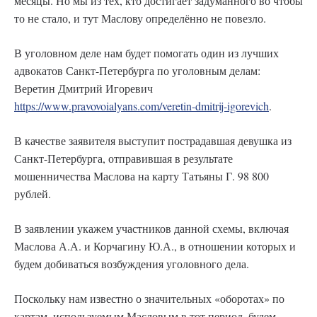
месяцы. Но мы из тех, кто достигает задуманного во чтобы
то не стало, и тут Маслову определённо не повезло.
В уголовном деле нам будет помогать один из лучших
адвокатов Санкт-Петербурга по уголовным делам:
Веретин Дмитрий Игоревич
https://www.pravovoialyans.com/veretin-dmitrij-igorevich
.
В качестве заявителя выступит пострадавшая девушка из
Санкт-Петербурга, отправившая в результате
мошенничества Маслова на карту Татьяны Г. 98 800
рублей.
В заявлении укажем участников данной схемы, включая
Маслова А.А. и Корчагину Ю.А., в отношении которых и
будем добиваться возбуждения уголовного дела.
Поскольку нам известно о значительных «оборотах» по
картам, используемым Масловым в тот период, будем