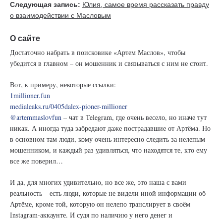
Следующая запись:
​​Юлия, самое время рассказать правду
о взаимодействии с Масловым
О сайте
Достаточно набрать в поисковике «Артем Маслов», чтобы
убедится в главном – он мошенник и связываться с ним не стоит.
Вот, к примеру, некоторые ссылки:
1millioner.fun
medialeaks.ru/0405dalex-pioner-millioner
@artemmaslovfun
– чат в Telegram, где очень весело, но иначе тут
никак. А иногда туда забредают даже пострадавшие от Артёма. Но
в основном там люди, кому очень интересно следить за нелепым
мошенником, и каждый раз удивляться, что находятся те, кто ему
все же поверил…
И да, для многих удивительно, но все же, это наша с вами
реальность – есть люди, которые не видели иной информации об
Артёме, кроме той, которую он нелепо транслирует в своём
Instagram-аккаунте. И судя по наличию у него денег и