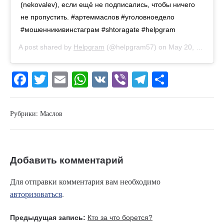
(nekovalev), если ещё не подписались, чтобы ничего
не пропустить. #артеммаслов #уголовноедело
#мошенникивинстаграм #shtoragate #helpgram
A post shared by
Helpgram
(@helpgram57) on
May 20, 2020 at 10:14am PDT
Fa
T
E
W
V
Vi
Te
О
ce
wi
m
ha
K
be
le
тп
bo
tte
ail
ts
r
gr
ра
Рубрики:
Маслов
ok
r
A
a
ви
pp
m
ть
Добавить комментарий
Для отправки комментария вам необходимо
авторизоваться
.
Предыдущая запись:
Кто за что борется?