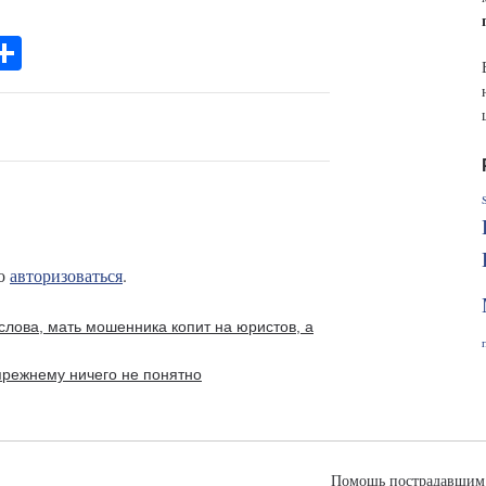
e
О
e
тп
r
ра
ви
m
ть
мо
авторизоваться
.
слова, мать мошенника копит на юристов, а
прежнему ничего не понятно
Помощь пострадавшим 