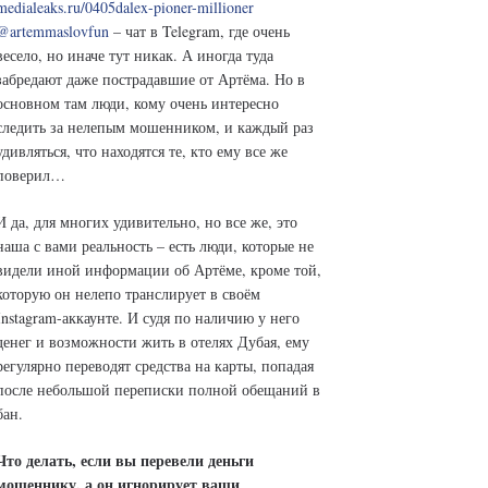
medialeaks.ru/0405dalex-pioner-millioner
@artemmaslovfun
– чат в Telegram, где очень
весело, но иначе тут никак. А иногда туда
забредают даже пострадавшие от Артёма. Но в
основном там люди, кому очень интересно
следить за нелепым мошенником, и каждый раз
удивляться, что находятся те, кто ему все же
поверил…
И да, для многих удивительно, но все же, это
наша с вами реальность – есть люди, которые не
видели иной информации об Артёме, кроме той,
которую он нелепо транслирует в своём
Instagram-аккаунте. И судя по наличию у него
денег и возможности жить в отелях Дубая, ему
регулярно переводят средства на карты, попадая
после небольшой переписки полной обещаний в
бан.
Что делать, если вы перевели деньги
мошеннику, а он игнорирует ваши