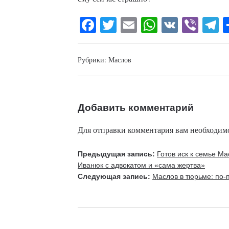
Fa
T
E
W
V
Vi
T
ce
wi
m
ha
K
be
l
bo
tte
ail
ts
r
g
Рубрики:
Маслов
ok
r
A
a
pp
Добавить комментарий
Для отправки комментария вам необходи
Предыдущая запись:
Готов иск к семье Ма
Иванюк с адвокатом и «сама жертва»
Следующая запись:
Маслов в тюрьме: по-