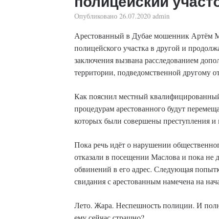
полицейский участ
Опубликовано
26.07.2020
admin
Арестованный в Дубае мошенник Артём М
полицейского участка в другой и продолжа
заключения вызвана расследованием допо
территории, подведомственной другому о
Как пояснил местный квалифицированный
процедурам арестованного будут перемеща
которых были совершены преступления и 
Пока речь идёт о нарушении общественно
отказали в посещении Маслова и пока не 
обвинений в его адрес. Следующая попытка
свидания с арестованным намечена на нач
Лето. Жара. Неспешность полиции. И полн
ему сейчас страшно?