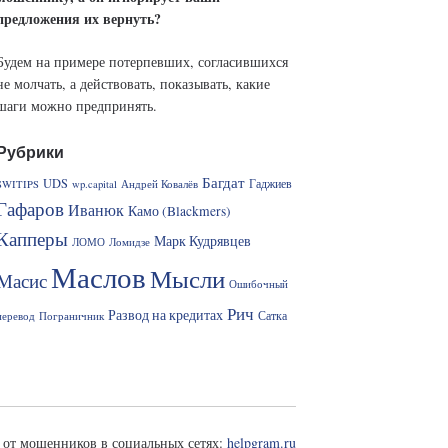
предложения их вернуть?
Будем на примере потерпевших, согласившихся
не молчать, а действовать, показывать, какие
шаги можно предпринять.
Рубрики
Багдат
UDS
Гаджиев
SWITIPS
wp.capital
Андрей Ковалёв
Гафаров
Иванюк
Камо (Blackmers)
Капперы
Марк Кудрявцев
ЛОМО
Ломидзе
Маслов
Мысли
Масис
Ошибочный
Рич
Развод на кредитах
Сатка
перевод
Пограничник
от мошенников в социальных сетях:
helpgram.ru