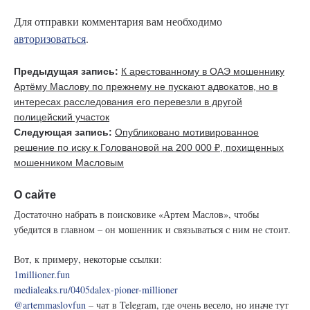
Для отправки комментария вам необходимо
авторизоваться
.
Предыдущая запись:
К арестованному в ОАЭ мошеннику
Артёму Маслову по прежнему не пускают адвокатов, но в
интересах расследования его перевезли в другой
полицейский участок
Следующая запись:
Опубликовано мотивированное
решение по иску к Головановой на 200 000 ₽, похищенных
мошенником Масловым
О сайте
Достаточно набрать в поисковике «Артем Маслов», чтобы
убедится в главном – он мошенник и связываться с ним не стоит.
Вот, к примеру, некоторые ссылки:
1millioner.fun
medialeaks.ru/0405dalex-pioner-millioner
@artemmaslovfun
– чат в Telegram, где очень весело, но иначе тут