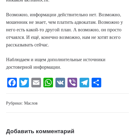
Возможно, информации действительно нет. Возможно,
мошенник не знает, чем платить адвокатам. Возможно у
него есть какой-то другой план. А возможно, он просто
отчаялся. И ещё, конечно возможно, нам не хотят всего
рассказывать сейчас.
Наблюдаем и ищем дополнительные источники
достоверной информации.
Fa
T
E
W
V
Vi
Te
О
ce
wi
m
ha
K
be
le
тп
bo
tte
ail
ts
r
gr
ра
Рубрики:
Маслов
ok
r
A
a
ви
pp
m
ть
Добавить комментарий